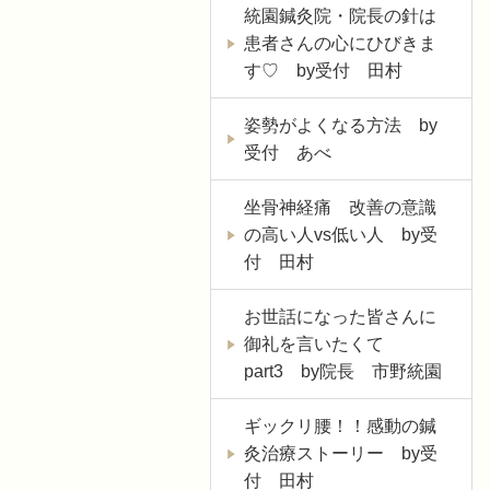
統園鍼灸院・院長の針は
患者さんの心にひびきま
す♡ by受付 田村
姿勢がよくなる方法 by
受付 あべ
坐骨神経痛 改善の意識
の高い人vs低い人 by受
付 田村
お世話になった皆さんに
御礼を言いたくて
part3 by院長 市野統園
ギックリ腰！！感動の鍼
灸治療ストーリー by受
付 田村