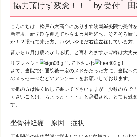
協力頂けず残念！！ by 受付 田
こんにちは、松戸市六高台にあります統園鍼灸院で受付
新年度、新学期を迎えてから１カ月程経ち、そろそろ新
か！？慣れて来た方、いやいやまだ右往左往している方
昔から５月は疲れが出る頃。と言われますが皆様は大丈
リフレッシュ
して下さいね
さて、当院では通院後一定のメドがたった方に、当院へ
のメッセージなどのアンケートをお願いしております。
大抵の方は快く応じて書いて下さいますが、少数の方で
くさいことは、ちょっと・・・」と辞退され、とても残
す。
坐骨神経痛 原因 症状
工事関係の肉体労働に従事しているO次郎さん、６０代の