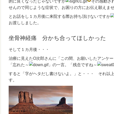
的に良くなったじゃないですか
その感動さ
せんので同じような症状で、お困りの方にお伝え願えま
とお話をし１カ月後に来院する際お持ち頂けないですか
お渡ししました。
坐骨神経痛 分かち合ってほしかった
そして１カ月後・・・
治療に見えたO次郎さんに「この間、お願いしたアンケー
「忘れた～
」の一言。「残念ですね～
すると「字がヘタだし書けないよ。」と・・・ それ以
す。