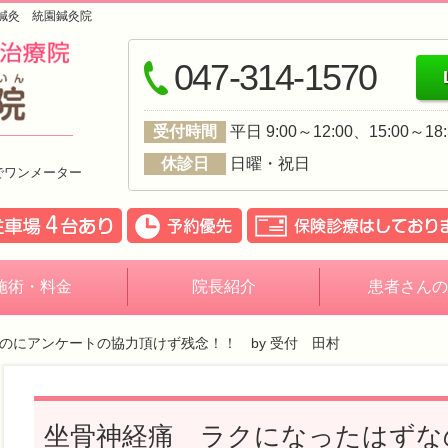
鍼灸 統園鍼灸院
047-314-1570
受付時間
平日 9:00～12:00、15:00～
休診日
日曜・祝日
でワンメーター
施術・料金
院長紹介
患者さんの
のにアンケートの協力頂けず残念！！ by 受付 田村
坐骨神経痛 ラクになったはずな