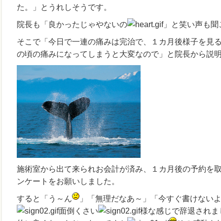
た。」とうれしそうです。
院長も「良かったじゃやないの
」と笑い声も聞
そこで「今日で一連の痛みは完治で、１カ月後様子を見
の頃の痛みになってしまうと大変なので」と院長から説
施術室から出て来られお会計が済み、１カ月後の予約を
ンケートをお願いしました。
すると「う～ん
」「無理だなあ～」「今すぐ書けない
面倒くさい
様な感じで辞退されま