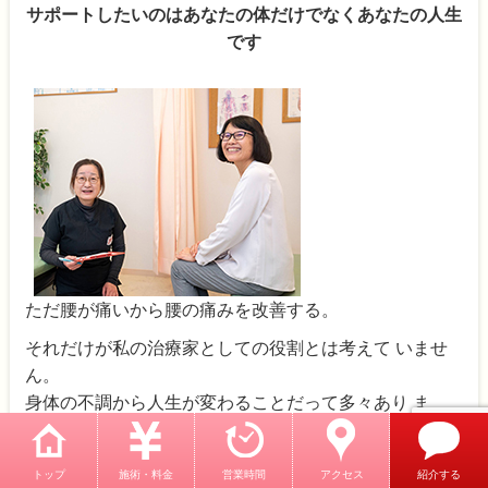
サポートしたいのはあなたの体だけでなくあなたの人生
です
ただ腰が痛いから腰の痛みを改善する。
それだけが私の治療家としての役割とは考えて いませ
ん。
身体の不調から人生が変わることだって多々あり ま
す。
私がサポートしたいのはあなたの身体だけでなく 人生
トップ
施術・料金
営業時間
アクセス
紹介する