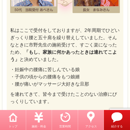
私はここで受付をしておりますが、2年周期でひどい
ぎっくり腰と五十肩を繰り替えしていました。そん
なときに市野先生の施術受けて、すごく楽になった
ため、
「もし、家族に何かあったときは連れてこよ
う」
と決めていました。
・妊娠中の腰痛に苦しんでいる娘
・子供の頃からの腰痛をもつ娘婿
・腰が痛いがマッサージ大好きな旦那
を連れてきて、皆今まで受けたことのない治療にび
っくりしています。
鍼って最初は痛いものだと思っ
トップ
施術・料金
営業時間
アクセス
紹介する