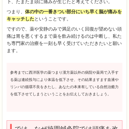
下、たまたま頭に痛みが生じたと考えてください。
つまり、
体の中の一番きつい部分にいち早く脳が痛みを
キャッチした
ということです。
ですので、薬や安静のみで満足のいく回復が望めない頭
痛は胃を悪くするまで薬を飲み続けるのは中断し、私た
ち専門家の治療を一刻も早く受けていただきたいと願い
ます。
参考までに西洋医学の薬つまり漢方薬以外の病院や薬局で入手す
る薬は連続投与により体温を低下させ、その結果ますます血液や
リンパの循環不良をきたし、あなたの本来有している自然治癒力
を低下させてしまうということをお伝えしておきましょう。
では、なぜ統園鍼灸院では頭痛を改