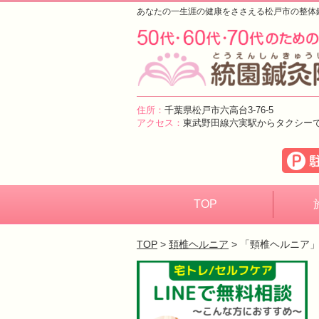
あなたの一生涯の健康をささえる松戸市の整体
住所：
千葉県松戸市六高台3-76-5
アクセス：
東武野田線六実駅からタクシー
TOP
TOP
>
頚椎ヘルニア
> 「頸椎ヘルニア