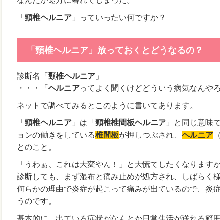
なんだか途方に暮れてしまった。
「
頸椎ヘルニア
」っていったい何ですか？
「頸椎ヘルニア」放っておくとどうなるの？
診断名「
頸椎ヘルニア
」
・・・「
ヘルニア
ってよく聞くけどどういう病気なんや
ネットで調べてみるとこのように書いてあります。
「
頸椎ヘルニア
」は「
頸椎椎間板ヘルニア
」と同じ意味
ョンの働きをしている
椎間板
が押しつぶされ、
ヘルニア
とのこと。
「うわぁ、これは大変やん！」と大慌てしたくなります
診断しても、まず湿布と痛み止めが処方され、しばらく
何らかの理由で炎症が起こって痛みが出ているので、炎
うのです。
基本的に、出ている症状がなんとか日常生活が送れる範