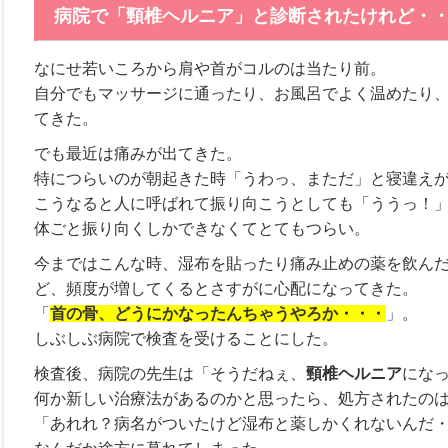
病院で「頸椎ヘルニア」と診断されたけれど・
なにせ若いころから肩や首がコルのは当たり前。
自分でもマッサージに通ったり、お風呂でよく温めたり
てきた。
でも最近は痛みが出てきた。
特につらいのが朝起きた時「うわっ、まただ」と寝違え
こうなると人に呼ばれて振り向こうとしても「ううっ！
体ごと振り向くしかできなくてとてもつらい。
今まではこんな時、湿布を貼ったり痛み止めの薬を飲ん
ど、頻度が増してくるとさすがに心配になってきた。
「
首の骨、どうにかなったんちゃうやろか・・・
」。
しぶしぶ病院で検査を受けることにした。
検査後、病院の先生は「そうだねぇ、
頸椎ヘルニア
にな
何か新しい治療法があるのかと思ったら、処方されたの
「あれれ？病名がついたけど湿布と薬しかくれないんだ