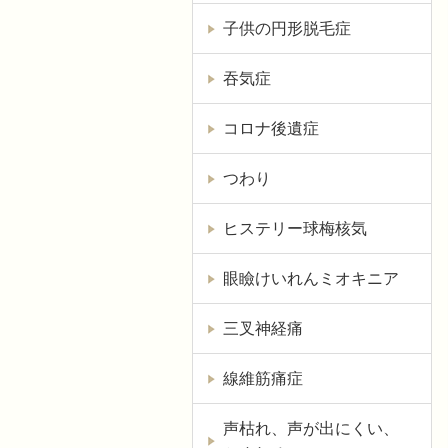
子供の円形脱毛症
吞気症
コロナ後遺症
つわり
ヒステリー球梅核気
眼瞼けいれんミオキニア
三叉神経痛
線維筋痛症
声枯れ、声が出にくい、