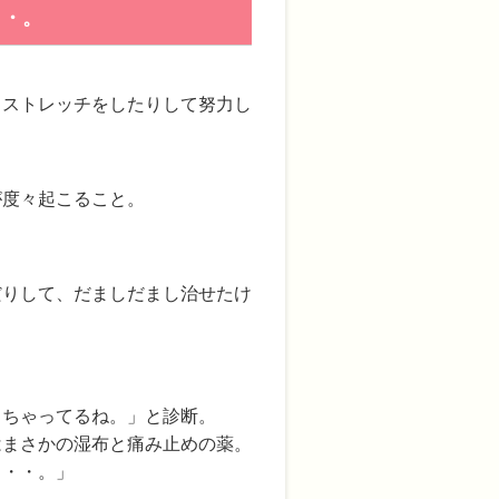
・・。
、ストレッチをしたりして努力し
が度々起こること。
」
だりして、だましだまし治せたけ
っちゃってるね。」と診断。
はまさかの湿布と痛み止めの薬。
・・・。」