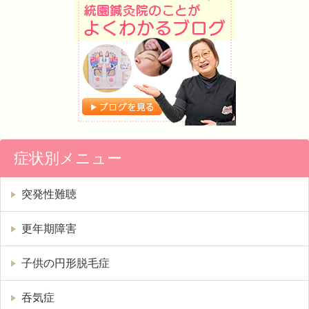
症状別メニュー
突発性難聴
更年期障害
子供の円形脱毛症
吞気症