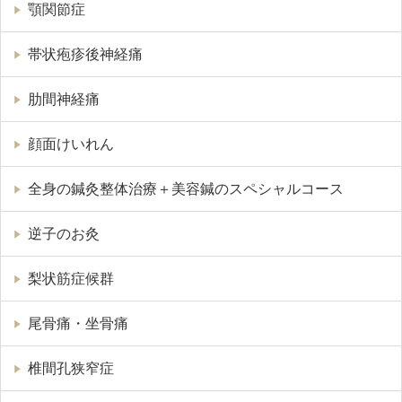
顎関節症
帯状疱疹後神経痛
肋間神経痛
顔面けいれん
全身の鍼灸整体治療＋美容鍼のスペシャルコース
逆子のお灸
梨状筋症候群
尾骨痛・坐骨痛
椎間孔狭窄症