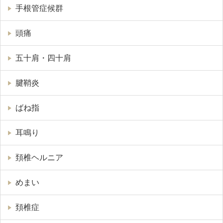
手根管症候群
頭痛
五十肩・四十肩
腱鞘炎
ばね指
耳鳴り
頚椎ヘルニア
めまい
頚椎症