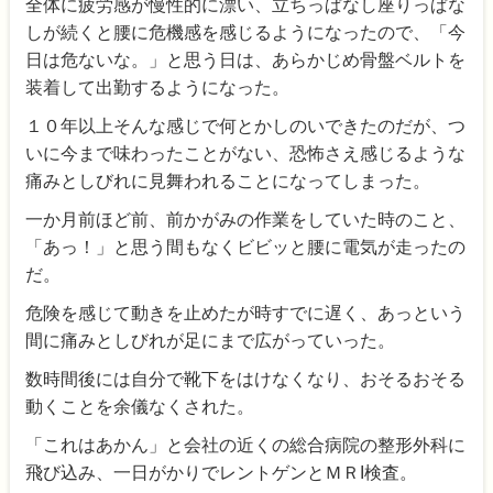
全体に疲労感が慢性的に漂い、立ちっぱなし座りっぱな
しが続くと腰に危機感を感じるようになったので、「今
日は危ないな。」と思う日は、あらかじめ骨盤ベルトを
装着して出勤するようになった。
１０年以上そんな感じで何とかしのいできたのだが、つ
いに今まで味わったことがない、恐怖さえ感じるような
痛みとしびれに見舞われることになってしまった。
一か月前ほど前、前かがみの作業をしていた時のこと、
「あっ！」と思う間もなくビビッと腰に電気が走ったの
だ。
危険を感じて動きを止めたが時すでに遅く、あっという
間に痛みとしびれが足にまで広がっていった。
数時間後には自分で靴下をはけなくなり、おそるおそる
動くことを余儀なくされた。
「これはあかん」と会社の近くの総合病院の整形外科に
飛び込み、一日がかりでレントゲンとＭＲI検査。