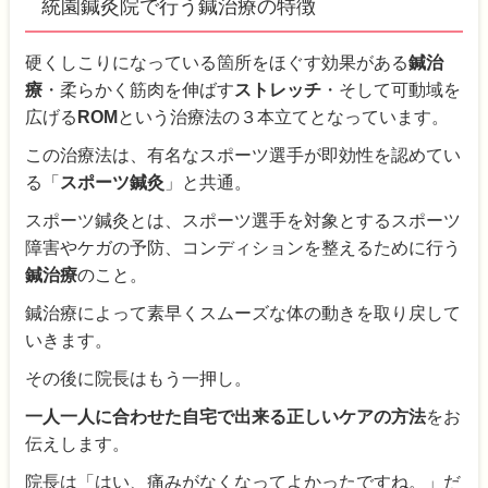
統園鍼灸院で行う鍼治療の特徴
硬くしこりになっている箇所をほぐす効果がある
鍼治
療
・柔らかく筋肉を伸ばす
ストレッチ
・そして可動域を
広げる
ROM
という治療法の３本立てとなっています。
この治療法は、有名なスポーツ選手が即効性を認めてい
る「
スポーツ鍼灸
」と共通。
スポーツ鍼灸とは、スポーツ選手を対象とするスポーツ
障害やケガの予防、コンディションを整えるために行う
鍼治療
のこと。
鍼治療によって素早くスムーズな体の動きを取り戻して
いきます。
その後に院長はもう一押し。
一人一人に合わせた自宅で出来る正しいケアの方法
をお
伝えします。
院長は「はい、痛みがなくなってよかったですね。」だ