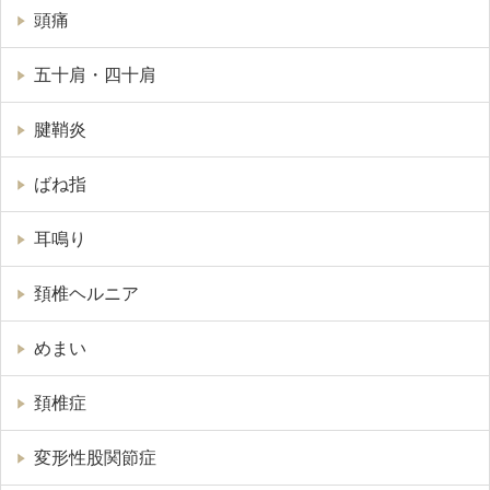
頭痛
五十肩・四十肩
腱鞘炎
ばね指
耳鳴り
頚椎ヘルニア
めまい
頚椎症
変形性股関節症