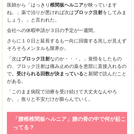
医師から「はっきり
椎間板ヘルニア
が映っています
ね。」薬で治りが悪ければ次は
ブロック注射
をしてみま
しょう。」と言われた。
会社への休暇申請が３日の予定が一週間。
さらに１０日と延長するも一向に回復する兆しが見えず
そろそろメンタルも限界か。
「次は
ブロック注射
なのか・・・。」覚悟をしたもの
の、ブロック注射は痛み止めの薬を患部に直接入れるの
で
、受けられる回数が決まっている
と新聞で読んだこと
がある。
「このまま病院で治療を受け続けて大丈夫なんやろ
か。」焦りと不安だけが膨らんでいく。
「腰椎椎間板ヘルニア」腰の骨の中で何が起こ
ってる？