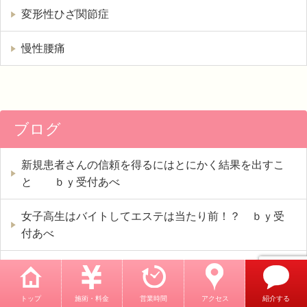
変形性ひざ関節症
慢性腰痛
ブログ
新規患者さんの信頼を得るにはとにかく結果を出すこ
と ｂｙ受付あべ
女子高生はバイトしてエステは当たり前！？ ｂｙ受
付あべ
本気で治したい人は遠い近いは関係ない！？by受付
あべ
トップ
施術・料金
営業時間
アクセス
紹介する