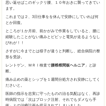
思い返せばこのギックリ腰、１０年おきに襲ってきてい
ます。
これまでは２、3日仕事をを休んで安静にしていれば何
とか回復。
ところが１か月前、前かがみで作業をしていると、腰に
経験したことがない痛みとビビッと電気が走るようなし
びれが！！
さすがに今までとは様子が違うと判断し、総合病院の整
形を受診。
レントゲン、ＭＲⅠ検査で
腰椎椎間板ヘルニア
」と診
断。
痛み止めの薬とシップを１週間分処方され安静にしてく
ださいと。
医師の指示を忠実に守ったものの治る気配はなく、再診
時病院では「次はブロック注射、それでもダメなら手
術」との治療計画を提示されてしまいました。