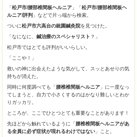
「
松戸市/腰部椎間板ヘルニア
」「
松戸市/腰部椎間板ヘ
ルニア/評判
」などで片っ端から検索。
ついに
松戸市六高台の統園鍼灸院
を見つけた。
「なになに、
鍼治療のスペシャリスト
？」
松戸市ではとても評判がいいらしい。
「ここや！」
救いの神に出会えたような気がして、スッとあせりの気
持ちが消えた。
同時に何度調べても「
腰椎椎間板ヘルニア
」に一度なっ
てしまうと、自力で小さくするのはかなり難しいとわか
りガッカリ。
ところが、ここでひとつとても重要なことがあります！
先ほどから触れているように「
腰椎椎間板ヘルニアがあ
る全員に必ず症状が現れるわけではない
」こと。