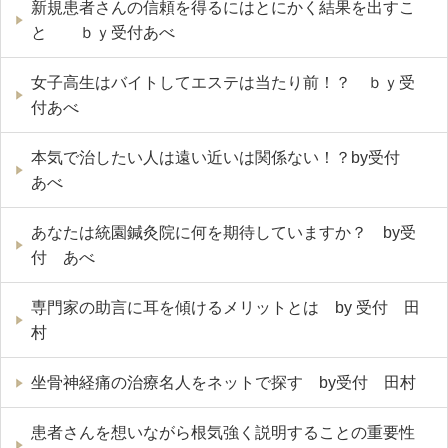
新規患者さんの信頼を得るにはとにかく結果を出すこ
と ｂｙ受付あべ
女子高生はバイトしてエステは当たり前！？ ｂｙ受
付あべ
本気で治したい人は遠い近いは関係ない！？by受付
あべ
あなたは統園鍼灸院に何を期待していますか？ by受
付 あべ
専門家の助言に耳を傾けるメリットとは by 受付 田
村
坐骨神経痛の治療名人をネットで探す by受付 田村
患者さんを想いながら根気強く説明することの重要性