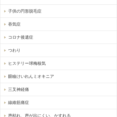
子供の円形脱毛症
吞気症
コロナ後遺症
つわり
ヒステリー球梅核気
眼瞼けいれんミオキニア
三叉神経痛
線維筋痛症
声枯れ、声が出にくい、かすれる