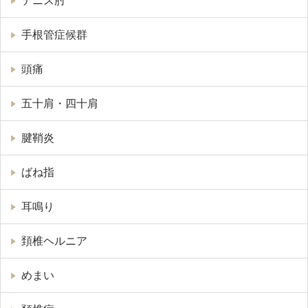
テニス肘
手根管症候群
頭痛
五十肩・四十肩
腱鞘炎
ばね指
耳鳴り
頚椎ヘルニア
めまい