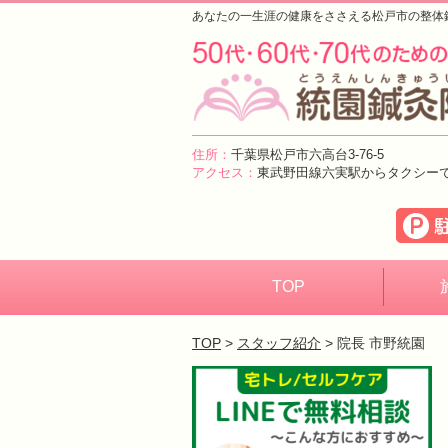
あなたの一生涯の健康をささえる松戸市の整体
住所：
千葉県松戸市六高台3-76-5
アクセス：
東武野田線六実駅からタクシー
TOP
TOP
>
スタッフ紹介
> 院長 市野統園