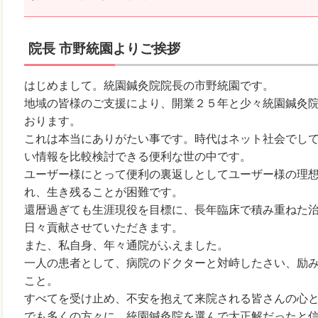
院長 市野統園よりご挨拶
はじめまして。統園鍼灸院院長の市野統園です。
地域の皆様のご支援により、開業２５年と少々統園鍼灸
おります。
これは本当にありがたい事です。時代はネット社会でし
い情報を比較検討できる便利な世の中です。
ユーザー様にとって便利の裏返しとしてユーザー様の理
れ、生き残ることが困難です。
還暦過ぎても生涯現役を目標に、長年臨床で積み重ねた
日々貢献させていただきます。
また、私自身、年々通院がふえました。
一人の患者として、病院のドクターと対峙したさい、励
こと。
すべてを受け止め、不安を抱えて来院される皆さんの心
でも多くの方々に、統園鍼灸院を選んで大正解だったと