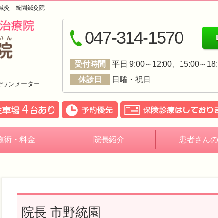
鍼灸 統園鍼灸院
047-314-1570
受付時間
平日 9:00～12:00、15:00～
休診日
日曜・祝日
でワンメーター
施術・料金
院長紹介
患者さんの
院長 市野統園